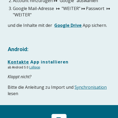
Account hinzufügen 
↦
 "Google" auswählen
Google Mail-Adresse  
↦
  "WEITER" 
↦
 Passwort  
↦
"WEITER" 
und die Inhalte mit der
Google Drive
 App sichern.
Android: 
Kontakte
 App installieren
ab Android 5.0 
Lollipop
Klappt nicht? 
Bitte die Anleitung zu Import und 
Synchronisation
lesen