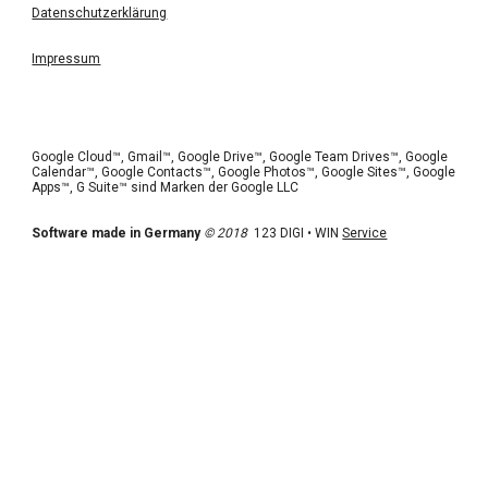
Datenschutzerklärung
Impressum
Google Cloud™, Gmail™, Google Drive™, Google Team Drives™, Google 
Calendar™, Google Contacts™, Google Photos™, Google Sites™, Google 
Apps™, G Suite™ sind Marken der Google LLC 
Software made in Germany
© 2018
  123 DIGI • WIN 
Service