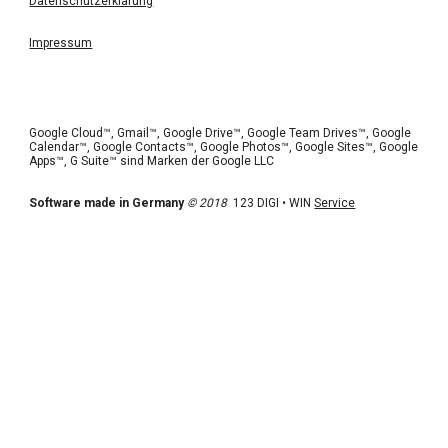
Datenschutzerklärung
Impressum
Google Cloud™, Gmail™, Google Drive™, Google Team Drives™, Google 
Calendar™, Google Contacts™, Google Photos™, Google Sites™, Google 
Apps™, G Suite™ sind Marken der Google LLC 
Software made in Germany
© 2018
  123 DIGI • WIN 
Service